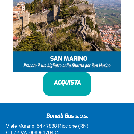
ACQUISTA
Bonelli Bus s.a.s.
Viale Murano, 54 47838 Riccione (RN)
C.F./P.IVA: 00896170404