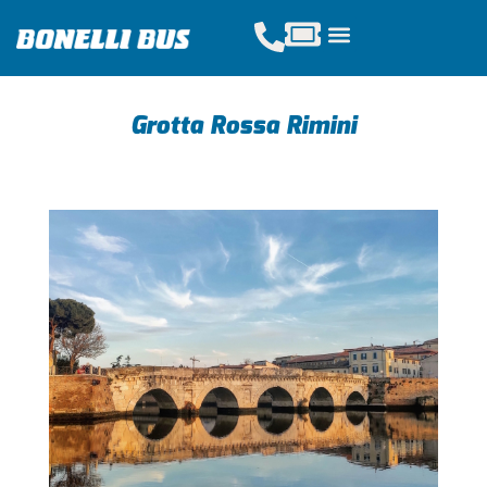
Acquista Tickets
Servizi Scolastici
Noleggio Pullman
Grotta Rossa Rimini