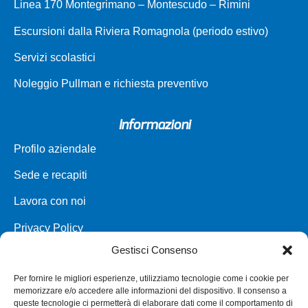
Linea 170 Montegrimano – Montescudo – Rimini
Escursioni dalla Riviera Romagnola (periodo estivo)
Servizi scolastici
Noleggio Pullman e richiesta preventivo
Informazioni
Profilo aziendale
Sede e recapiti
Lavora con noi
Privacy Policy
Gestisci Consenso
Carta dei servizi
Per fornire le migliori esperienze, utilizziamo tecnologie come i cookie per
Parco veicoli a noleggio
memorizzare e/o accedere alle informazioni del dispositivo. Il consenso a
queste tecnologie ci permetterà di elaborare dati come il comportamento di
Assistenza