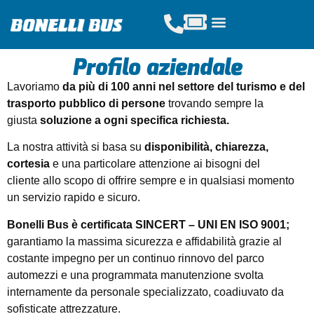
Profilo aziendale
Acquista Tickets
Servizi Scolastici
Noleggio Pullman
Lavoriamo
da più di 100 anni nel settore del turismo e del
trasporto pubblico
di persone
trovando sempre la
giusta
soluzione a ogni specifica richiesta.
La nostra attività si basa su
disponibilità, chiarezza,
cortesia
e una particolare attenzione ai bisogni del
cliente allo scopo di offrire sempre e in qualsiasi momento
un servizio rapido e sicuro.
Bonelli Bus è certificata SINCERT – UNI EN ISO 9001;
garantiamo la massima sicurezza e affidabilità grazie al
costante impegno per un continuo rinnovo del parco
automezzi e una programmata manutenzione svolta
internamente da personale specializzato, coadiuvato da
sofisticate attrezzature.