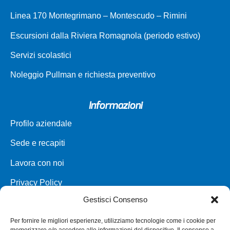
Linea 170 Montegrimano – Montescudo – Rimini
Escursioni dalla Riviera Romagnola (periodo estivo)
Servizi scolastici
Noleggio Pullman e richiesta preventivo
Informazioni
Profilo aziendale
Sede e recapiti
Lavora con noi
Privacy Policy
Gestisci Consenso
Carta dei servizi
Per fornire le migliori esperienze, utilizziamo tecnologie come i cookie per
Parco veicoli a noleggio