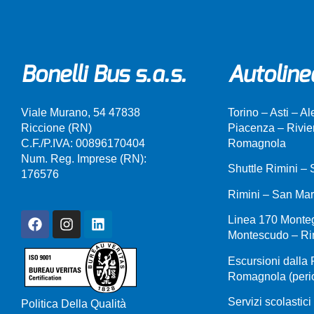
Bonelli Bus s.a.s.
Autoline
Viale Murano, 54 47838
Torino – Asti – A
Riccione (RN)
Piacenza – Rivie
C.F./P.IVA: 00896170404
Romagnola
Num. Reg. Imprese (RN):
Shuttle Rimini –
176576
Rimini – San Mar
Linea 170 Monte
Montescudo – Ri
Escursioni dalla 
Romagnola (perio
Servizi scolastici
Politica Della Qualità