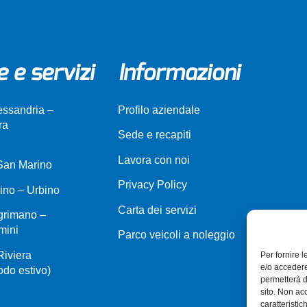
e e servizi
Informazioni
lessandria –
Profilo aziendale
ra
Sede e recapiti
Lavora con noi
 San Marino
Privacy Policy
ino – Urbino
Carta dei servizi
grimano –
mini
Parco veicoli a noleggio
Riviera
Per fornire 
e/o accedere
do estivo)
permetterà d
sito. Non ac
caratteristic