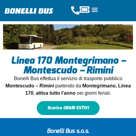
Acquista Tickets
Servizi Scolastici
Noleggio Pullman
Linea 170 Montegrimano –
Montescudo – Rimini
Bonelli Bus effettua il servizio di trasporto pubblico
Montescudo – Rimini
partendo da
Montegrimano,
Linea
170
,
attiva tutto l’anno
nei giorni feriali.
Scarica ORARI ESTIVI
Bonelli Bus s.a.s.