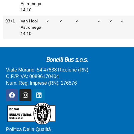
Astromega
14.10
93+1
Van Hool
✓
✓
✓
✓
✓
✓
Astromega
14.10
Bonelli Bus s.a.s.
Viale Murano, 54 47838 Riccione (RN)
C.F./P.IVA: 00896170404
Num. Reg. Imprese (RN): 176576
Politica Della Qualità