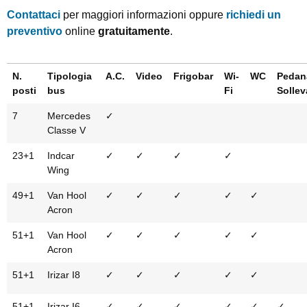
Contattaci
per maggiori informazioni oppure
richiedi un
preventivo
online
gratuitamente
.
N.
Tipologia
A.C.
Video
Frigobar
Wi-
WC
Pedan
posti
bus
Fi
Sollev
7
Mercedes
✓
Classe V
23+1
Indcar
✓
✓
✓
✓
Wing
49+1
Van Hool
✓
✓
✓
✓
✓
Acron
51+1
Van Hool
✓
✓
✓
✓
✓
Acron
51+1
Irizar I8
✓
✓
✓
✓
✓
51+1
Irizar I6
✓
✓
✓
✓
✓
✓