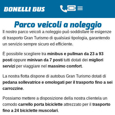
Parco veicoli a noleggio​
Acquista Tickets
Servizi Scolastici
Noleggio Pullman
Il nostro parco veicoli a noleggio può soddisfare le esigenze
di trasporto Gran Turismo di qualsiasi tipologia, garantendo
un servizio sempre sicuro ed efficiente.
È possibile scegliere tra
minibus e pullman da 23 a 93
posti
oppure
minivan da 7 posti
tutti dotati dei
migliori
servizi
per viaggiare nel
massimo comfort
.
La nostra flotta dispone di autobus Gran Turismo dotati di
pedana sollevatrice e omologati per il trasporto fino a sei
carrozzine
.
Possiamo mettere a disposizione della nostra clientela un
comodo
carrello porta biciclette
attrezzato per il
trasporto
fino a 24 biciclette muscolari
.