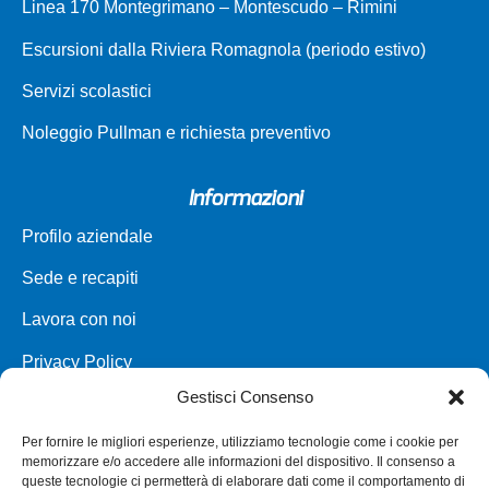
Linea 170 Montegrimano – Montescudo – Rimini
Escursioni dalla Riviera Romagnola (periodo estivo)
Servizi scolastici
Noleggio Pullman e richiesta preventivo
Informazioni
Profilo aziendale
Sede e recapiti
Lavora con noi
Privacy Policy
Gestisci Consenso
Carta dei servizi
Per fornire le migliori esperienze, utilizziamo tecnologie come i cookie per
Parco veicoli a noleggio
memorizzare e/o accedere alle informazioni del dispositivo. Il consenso a
queste tecnologie ci permetterà di elaborare dati come il comportamento di
Assistenza