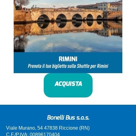
ACQUISTA
Bonelli Bus s.a.s.
Viale Murano, 54 47838 Riccione (RN)
C.F./P.IVA: 00896170404