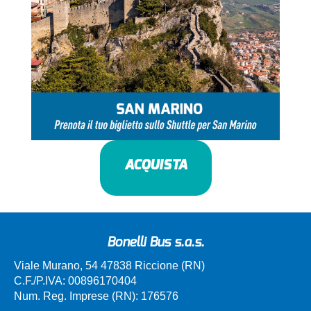
ACQUISTA
Bonelli Bus s.a.s.
Viale Murano, 54 47838 Riccione (RN)
C.F./P.IVA: 00896170404
Num. Reg. Imprese (RN): 176576