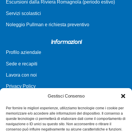
Escursioni dalla Riviera Romagnola (periodo estivo)
Servizi scolastici
Noleggio Pullman e richiesta preventivo
Informazioni
Profilo aziendale
Sede e recapiti
Lavora con noi
Privacy Policy
Gestisci Consenso
Carta dei servizi
Per fornire le migliori esperienze, utilizziamo tecnologie come i cookie per
Parco veicoli a noleggio
memorizzare e/o accedere alle informazioni del dispositivo. Il consenso a
queste tecnologie ci permetterà di elaborare dati come il comportamento di
Assistenza
navigazione o ID unici su questo sito. Non acconsentire o ritirare il
consenso può influire negativamente su alcune caratteristiche e funzioni.
Punti vendita