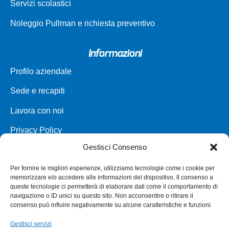
Servizi scolastici
Noleggio Pullman e richiesta preventivo
Informazioni
Profilo aziendale
Sede e recapiti
Lavora con noi
Privacy Policy
Gestisci Consenso
Carta dei servizi
Per fornire le migliori esperienze, utilizziamo tecnologie come i cookie per
Parco veicoli a noleggio
memorizzare e/o accedere alle informazioni del dispositivo. Il consenso a
queste tecnologie ci permetterà di elaborare dati come il comportamento di
Assistenza
navigazione o ID unici su questo sito. Non acconsentire o ritirare il
consenso può influire negativamente su alcune caratteristiche e funzioni.
Punti vendita
Gestisci servizi
Annullamento e Rimborso Biglietto