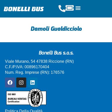
Acquista Tickets
Servizi Scolastici
Noleggio Pullman
Damoli Gualdicciolo
Bonelli Bus s.a.s.
Viale Murano, 54 47838 Riccione (RN)
C.F./P.IVA: 00896170404
Num. Reg. Imprese (RN): 176576
Politica Della Qualità