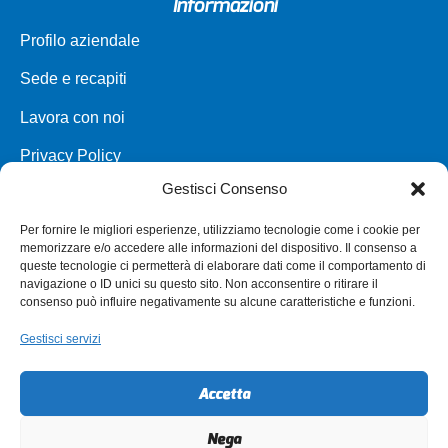
Informazioni
Profilo aziendale
Sede e recapiti
Lavora con noi
Privacy Policy
Gestisci Consenso
Carta dei servizi
Per fornire le migliori esperienze, utilizziamo tecnologie come i cookie per
Parco veicoli a noleggio
memorizzare e/o accedere alle informazioni del dispositivo. Il consenso a
queste tecnologie ci permetterà di elaborare dati come il comportamento di
Assistenza
navigazione o ID unici su questo sito. Non acconsentire o ritirare il
consenso può influire negativamente su alcune caratteristiche e funzioni.
Punti vendita
Gestisci servizi
Annullamento e Rimborso Biglietto
Modifica biglietto
Accetta
Autorizzazioni per i minori
Nega