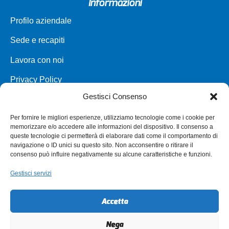
Informazioni
Profilo aziendale
Sede e recapiti
Lavora con noi
Privacy Policy
Gestisci Consenso
Carta dei servizi
Per fornire le migliori esperienze, utilizziamo tecnologie come i cookie per
Parco veicoli a noleggio
memorizzare e/o accedere alle informazioni del dispositivo. Il consenso a
queste tecnologie ci permetterà di elaborare dati come il comportamento di
Assistenza
navigazione o ID unici su questo sito. Non acconsentire o ritirare il
consenso può influire negativamente su alcune caratteristiche e funzioni.
Punti vendita
Gestisci servizi
Annullamento e Rimborso Biglietto
Modifica biglietto
Accetta
Autorizzazioni per i minori
Nega