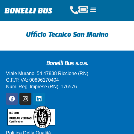
Acquista Tickets
Servizi Scolastici
Noleggio Pullman
Ufficio Tecnico San Marino
Bonelli Bus s.a.s.
Viale Murano, 54 47838 Riccione (RN)
C.F./P.IVA: 00896170404
Num. Reg. Imprese (RN): 176576
Politica Della Qualità