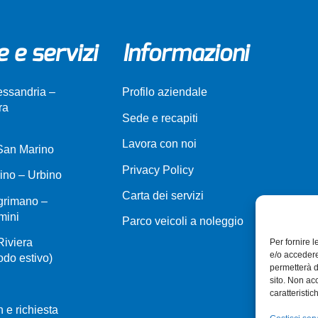
e e servizi
Informazioni
lessandria –
Profilo aziendale
ra
Sede e recapiti
Lavora con noi
 San Marino
Privacy Policy
ino – Urbino
Carta dei servizi
grimano –
mini
Parco veicoli a noleggio
Riviera
Per fornire 
e/o accedere
do estivo)
permetterà d
sito. Non ac
caratteristic
 e richiesta