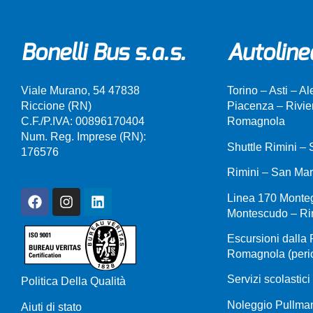
Bonelli Bus s.a.s.
Autoline
Viale Murano, 54 47838
Torino – Asti – A
Riccione (RN)
Piacenza – Rivie
C.F./P.IVA: 00896170404
Romagnola
Num. Reg. Imprese (RN):
Shuttle Rimini –
176576
Rimini – San Mar
Linea 170 Monte
Montescudo – Ri
Escursioni dalla 
Romagnola (perio
Servizi scolastici
Politica Della Qualità
Noleggio Pullman
Aiuti di stato