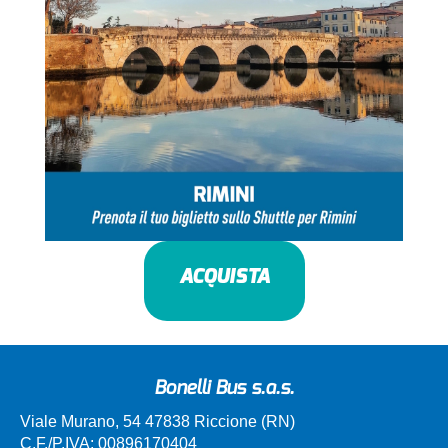
ACQUISTA
Bonelli Bus s.a.s.
Viale Murano, 54 47838 Riccione (RN)
C.F./P.IVA: 00896170404