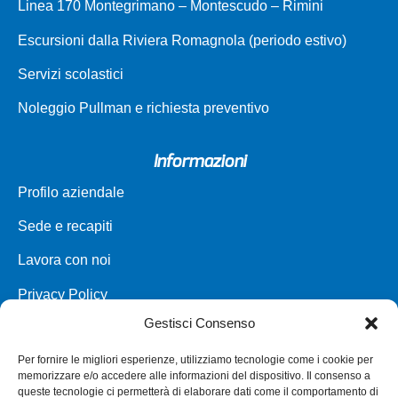
Linea 170 Montegrimano – Montescudo – Rimini
Escursioni dalla Riviera Romagnola (periodo estivo)
Servizi scolastici
Noleggio Pullman e richiesta preventivo
Informazioni
Profilo aziendale
Sede e recapiti
Lavora con noi
Privacy Policy
Gestisci Consenso
Carta dei servizi
Per fornire le migliori esperienze, utilizziamo tecnologie come i cookie per
Parco veicoli a noleggio
memorizzare e/o accedere alle informazioni del dispositivo. Il consenso a
queste tecnologie ci permetterà di elaborare dati come il comportamento di
Assistenza