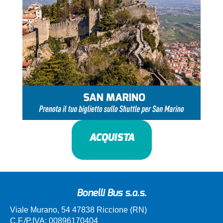
ACQUISTA
Bonelli Bus s.a.s.
Viale Murano, 54 47838 Riccione (RN)
C.F./P.IVA: 00896170404