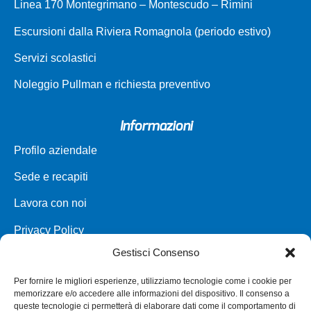
Linea 170 Montegrimano – Montescudo – Rimini
Escursioni dalla Riviera Romagnola (periodo estivo)
Servizi scolastici
Noleggio Pullman e richiesta preventivo
Informazioni
Profilo aziendale
Sede e recapiti
Lavora con noi
Privacy Policy
Gestisci Consenso
Carta dei servizi
Per fornire le migliori esperienze, utilizziamo tecnologie come i cookie per
Parco veicoli a noleggio
memorizzare e/o accedere alle informazioni del dispositivo. Il consenso a
queste tecnologie ci permetterà di elaborare dati come il comportamento di
Assistenza