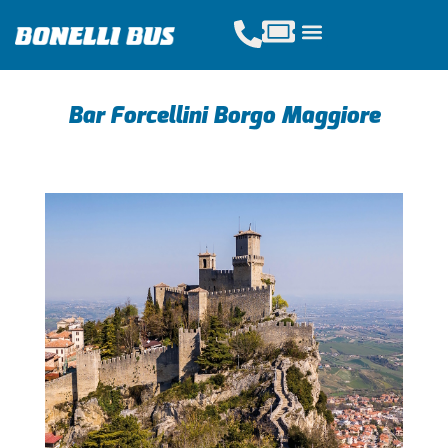
Acquista Tickets
Servizi Scolastici
Noleggio Pullman
Bar Forcellini Borgo Maggiore