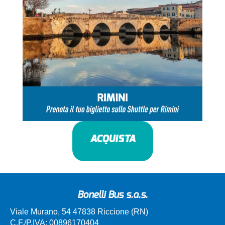
ACQUISTA
Bonelli Bus s.a.s.
Viale Murano, 54 47838 Riccione (RN)
C.F./P.IVA: 00896170404