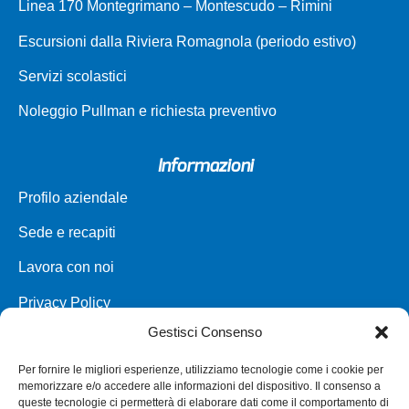
Linea 170 Montegrimano – Montescudo – Rimini
Escursioni dalla Riviera Romagnola (periodo estivo)
Servizi scolastici
Noleggio Pullman e richiesta preventivo
Informazioni
Profilo aziendale
Sede e recapiti
Lavora con noi
Privacy Policy
Gestisci Consenso
Carta dei servizi
Per fornire le migliori esperienze, utilizziamo tecnologie come i cookie per
Parco veicoli a noleggio
memorizzare e/o accedere alle informazioni del dispositivo. Il consenso a
queste tecnologie ci permetterà di elaborare dati come il comportamento di
Assistenza