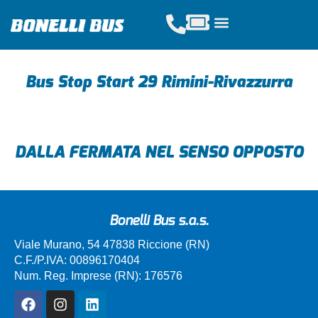
Acquista Tickets
Servizi Scolastici
Noleggio Pullman
Bus Stop Start 29 Rimini-Rivazzurra
DALLA FERMATA NEL SENSO OPPOSTO
Bonelli Bus s.a.s.
Viale Murano, 54 47838 Riccione (RN)
C.F./P.IVA: 00896170404
Num. Reg. Imprese (RN): 176576