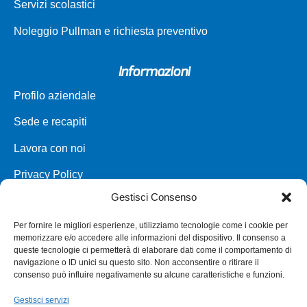
Servizi scolastici
Noleggio Pullman e richiesta preventivo
Informazioni
Profilo aziendale
Sede e recapiti
Lavora con noi
Privacy Policy
Gestisci Consenso
Carta dei servizi
Per fornire le migliori esperienze, utilizziamo tecnologie come i cookie per
Parco veicoli a noleggio
memorizzare e/o accedere alle informazioni del dispositivo. Il consenso a
queste tecnologie ci permetterà di elaborare dati come il comportamento di
Assistenza
navigazione o ID unici su questo sito. Non acconsentire o ritirare il
consenso può influire negativamente su alcune caratteristiche e funzioni.
Punti vendita
Gestisci servizi
Annullamento e Rimborso Biglietto