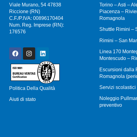
Viale Murano, 54 47838
Torino – Asti – A
Riccione (RN)
Piacenza – Rivie
C.F./P.IVA: 00896170404
Romagnola
Num. Reg. Imprese (RN):
Shuttle Rimini –
176576
Rimini – San Mar
Linea 170 Monte
Montescudo – Ri
Escursioni dalla 
Romagnola (perio
Servizi scolastici
Politica Della Qualità
Noleggio Pullman
Aiuti di stato
preventivo