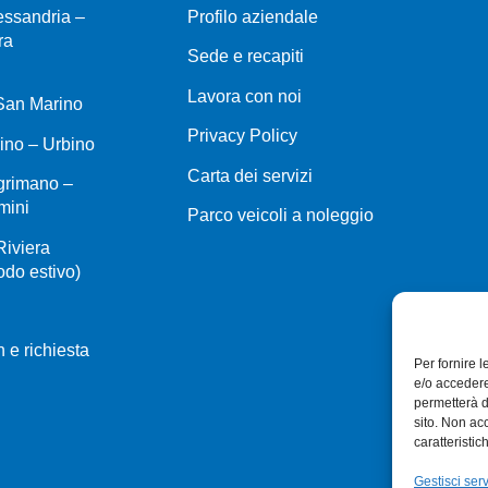
lessandria –
Profilo aziendale
ra
Sede e recapiti
Lavora con noi
 San Marino
Privacy Policy
ino – Urbino
Carta dei servizi
grimano –
mini
Parco veicoli a noleggio
Riviera
do estivo)
 e richiesta
Per fornire 
e/o accedere
permetterà d
sito. Non ac
caratteristic
Gestisci serv