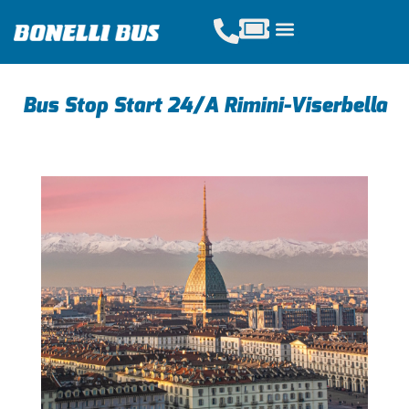
Acquista Tickets
Servizi Scolastici
Noleggio Pullman
Bus Stop Start 24/A Rimini-Viserbella