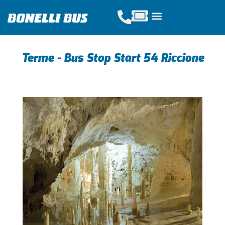
Acquista Tickets
Servizi Scolastici
Noleggio Pullman
Terme - Bus Stop Start 54 Riccione