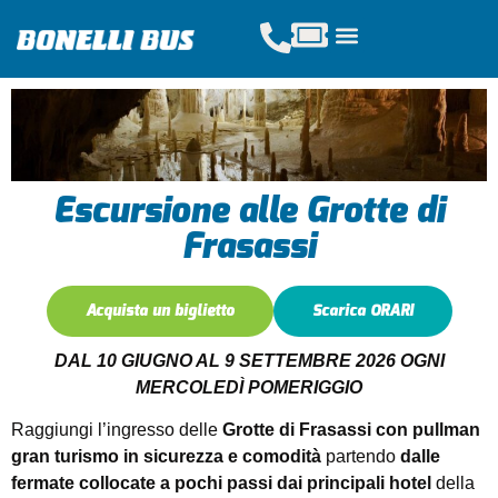
Acquista Tickets
Servizi Scolastici
Noleggio Pullman
Escursione alle Grotte di
Frasassi
Acquista un biglietto
Scarica ORARI
DAL 10 GIUGNO AL 9 SETTEMBRE 2026 OGNI
MERCOLEDÌ POMERIGGIO
Raggiungi l’ingresso delle
Grotte di Frasassi con pullman
gran turismo in sicurezza e comodità
partendo
dalle
fermate collocate a pochi passi dai principali hotel
della