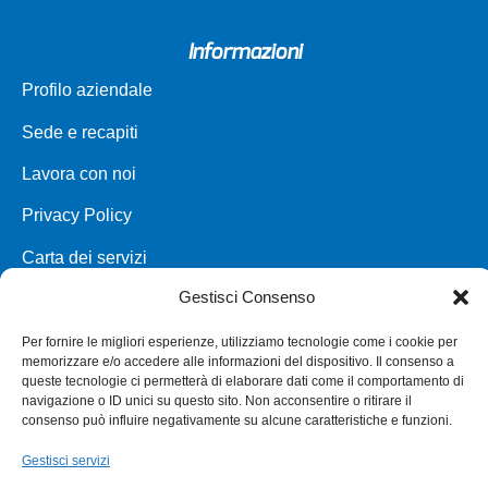
Informazioni
Profilo aziendale
Sede e recapiti
Lavora con noi
Privacy Policy
Carta dei servizi
Gestisci Consenso
Parco veicoli a noleggio
Assistenza
Per fornire le migliori esperienze, utilizziamo tecnologie come i cookie per
memorizzare e/o accedere alle informazioni del dispositivo. Il consenso a
Punti vendita
queste tecnologie ci permetterà di elaborare dati come il comportamento di
navigazione o ID unici su questo sito. Non acconsentire o ritirare il
Annullamento e Rimborso Biglietto
consenso può influire negativamente su alcune caratteristiche e funzioni.
Gestisci servizi
Modifica biglietto