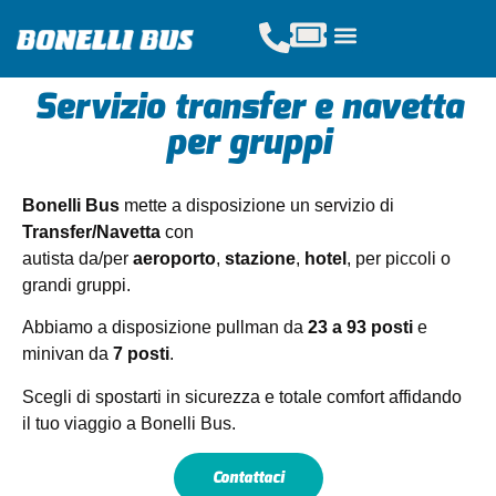
Servizio transfer e navetta
Acquista Tickets
Servizi Scolastici
Noleggio Pullman
per gruppi
Bonelli Bus
mette a disposizione un servizio di
Transfer/Navetta
con
autista da/per
aeroporto
,
stazione
,
hotel
, per piccoli o
grandi gruppi.
Abbiamo a disposizione pullman da
23 a 93 posti
e
minivan da
7 posti
.
Scegli di spostarti in sicurezza e totale comfort affidando
il tuo viaggio a Bonelli Bus.
Contattaci