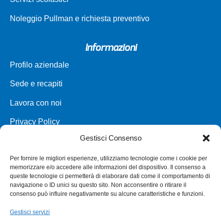
Noleggio Pullman e richiesta preventivo
Informazioni
Profilo aziendale
Sede e recapiti
Lavora con noi
Privacy Policy
Gestisci Consenso
Carta dei servizi
Per fornire le migliori esperienze, utilizziamo tecnologie come i cookie per
Parco veicoli a noleggio
memorizzare e/o accedere alle informazioni del dispositivo. Il consenso a
queste tecnologie ci permetterà di elaborare dati come il comportamento di
Assistenza
navigazione o ID unici su questo sito. Non acconsentire o ritirare il
consenso può influire negativamente su alcune caratteristiche e funzioni.
Punti vendita
Gestisci servizi
Annullamento e Rimborso Biglietto