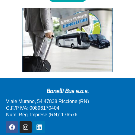
Bonelli Bus s.a.s.
Viale Murano, 54 47838 Riccione (RN)
C.F./P.IVA: 00896170404
Num. Reg. Imprese (RN): 176576